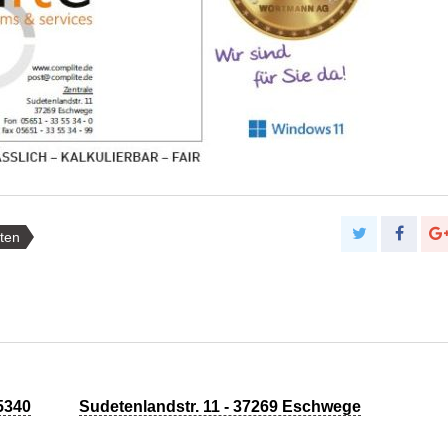
ten
5340
Sudetenlandstr. 11 - 37269 Eschwege