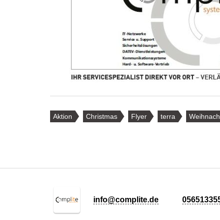
Aktion
Christmas
Flyer
terra
Weihnach
info@complite.de
05651335