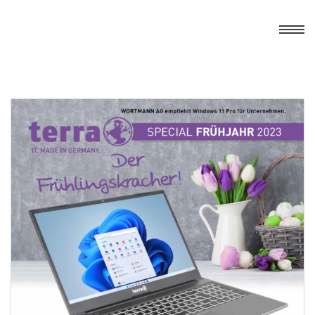
Home
Leistungen
IT-Netzwerke
Aktuelles
Service & Support
Sicherheitslösungen
Kontakt
DATEV-Dienstleistungen
Impressum
Kommunikationssysteme
Datenschutz
Hard- & Softwarevertrieb
Soforthilfe