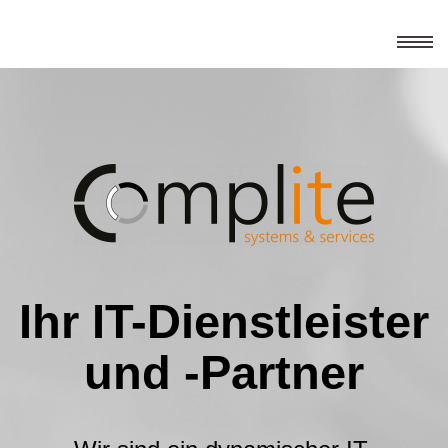
Home
Leistungen
IT-Netzwerke
Aktuelles
Service & Support
Sicherheitslösungen
Kontakt
Ihr IT-Dienstleister
DATEV-Dienstleistungen
Impressum
Kommunikationssysteme
und -Partner
Datenschutz
Hard- & Softwarevertrieb
Soforthilfe