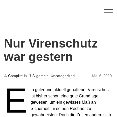
Home
Nur Virenschutz
Leistungen
IT-Netzwerke
war gestern
Aktuelles
Service & Support
Sicherheitslösungen
Kontakt
Complite
in
Allgemein
,
Uncategorized
Mai 6, 2020
DATEV-Dienstleistungen
E
Impressum
in guter und aktuell gehaltener Virenschutz
Kommunikationssysteme
ist bisher schon eine gute Grundlage
Datenschutz
Hard- & Softwarevertrieb
gewesen, um ein gewisses Maß an
Soforthilfe
Sicherheit für seinen Rechner zu
gewährleisten. Doch die Zeiten ändern sich.