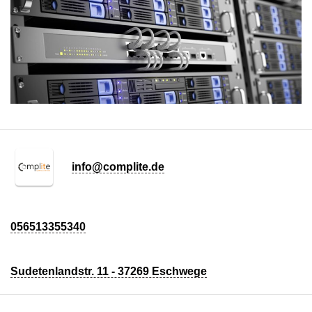
info@complite.de
056513355340
Sudetenlandstr. 11 - 37269 Eschwege