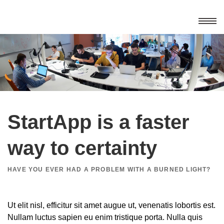
Home
Leistungen
IT-Netzwerke
Aktuelles
StartApp is a faster
Service & Support
Sicherheitslösungen
Kontakt
way to certainty
DATEV-Dienstleistungen
Impressum
HAVE YOU EVER HAD A PROBLEM WITH A BURNED LIGHT?
Kommunikationssysteme
Datenschutz
Hard- & Softwarevertrieb
Soforthilfe
Ut elit nisl, efficitur sit amet augue ut, venenatis lobortis est.
Nullam luctus sapien eu enim tristique porta. Nulla quis